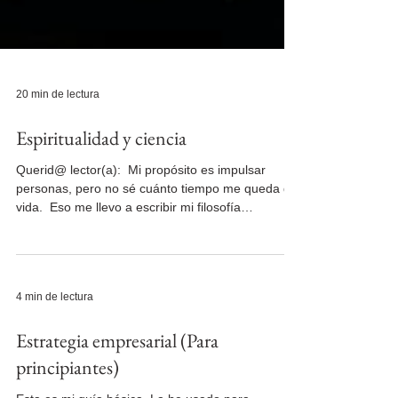
20 min de lectura
Espiritualidad y ciencia
Querid@ lector(a): ​ Mi propósito es impulsar
personas, pero no sé cuánto tiempo me queda de
vida. ​ Eso me llevo a escribir mi filosofía
espiritual/energética desde mi prisma (mi forma
de ver de la luz). A la mayoría de personas nos
cuesta conectar a Dios y la ciencia en una sola
narrativa. Pero, que algo sea espiritual no significa
4 min de lectura
que no afecte lo físico. La ausencia de amor, o la
ira, frustración y la tristeza, no tienen masa ni
Estrategia empresarial (Para
volumen, pero modifican tu cuerpo y decisi