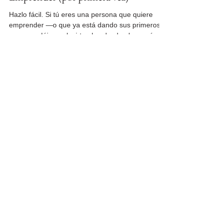
2 min de lectura
Emprender (por primera vez)
Hazlo fácil. Si tú eres una persona que quiere
emprender —o que ya está dando sus primeros
pasos—, déjame decirte algo desde el corazón:...